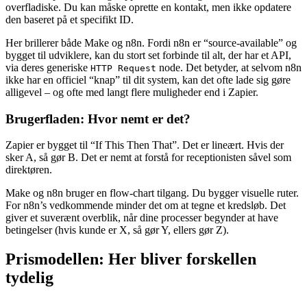
overfladiske. Du kan måske oprette en kontakt, men ikke opdatere
den baseret på et specifikt ID.
Her brillerer både Make og n8n. Fordi n8n er “source-available” og
bygget til udviklere, kan du stort set forbinde til alt, der har et API,
via deres generiske
node. Det betyder, at selvom n8n
HTTP Request
ikke har en officiel “knap” til dit system, kan det ofte lade sig gøre
alligevel – og ofte med langt flere muligheder end i Zapier.
Brugerfladen: Hvor nemt er det?
Zapier er bygget til “If This Then That”. Det er lineært. Hvis der
sker A, så gør B. Det er nemt at forstå for receptionisten såvel som
direktøren.
Make og n8n bruger en flow-chart tilgang. Du bygger visuelle ruter.
For n8n’s vedkommende minder det om at tegne et kredsløb. Det
giver et suverænt overblik, når dine processer begynder at have
betingelser (hvis kunde er X, så gør Y, ellers gør Z).
Prismodellen: Her bliver forskellen
tydelig