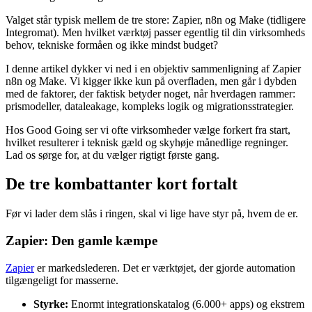
Valget står typisk mellem de tre store: Zapier, n8n og Make (tidligere
Integromat). Men hvilket værktøj passer egentlig til din virksomheds
behov, tekniske formåen og ikke mindst budget?
I denne artikel dykker vi ned i en objektiv sammenligning af Zapier
n8n og Make. Vi kigger ikke kun på overfladen, men går i dybden
med de faktorer, der faktisk betyder noget, når hverdagen rammer:
prismodeller, dataleakage, kompleks logik og migrationsstrategier.
Hos Good Going ser vi ofte virksomheder vælge forkert fra start,
hvilket resulterer i teknisk gæld og skyhøje månedlige regninger.
Lad os sørge for, at du vælger rigtigt første gang.
De tre kombattanter kort fortalt
Før vi lader dem slås i ringen, skal vi lige have styr på, hvem de er.
Zapier: Den gamle kæmpe
Zapier
er markedslederen. Det er værktøjet, der gjorde automation
tilgængeligt for masserne.
Styrke:
Enormt integrationskatalog (6.000+ apps) og ekstrem