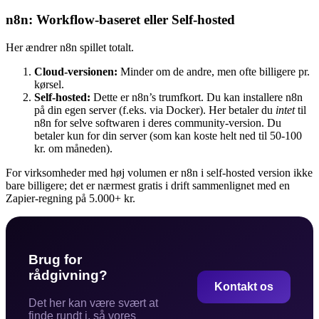
n8n: Workflow-baseret eller Self-hosted
Her ændrer n8n spillet totalt.
Cloud-versionen:
Minder om de andre, men ofte billigere pr.
kørsel.
Self-hosted:
Dette er n8n’s trumfkort. Du kan installere n8n
på din egen server (f.eks. via Docker). Her betaler du
intet
til
n8n for selve softwaren i deres community-version. Du
betaler kun for din server (som kan koste helt ned til 50-100
kr. om måneden).
For virksomheder med høj volumen er n8n i self-hosted version ikke
bare billigere; det er nærmest gratis i drift sammenlignet med en
Zapier-regning på 5.000+ kr.
Brug for
rådgivning?
Kontakt os
Det her kan være svært at
finde rundt i, så vores