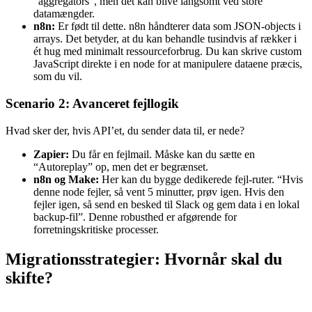
“aggregators”, men det kan blive langsomt ved store
datamængder.
n8n:
Er født til dette. n8n håndterer data som JSON-objects i
arrays. Det betyder, at du kan behandle tusindvis af rækker i
ét hug med minimalt ressourceforbrug. Du kan skrive custom
JavaScript direkte i en node for at manipulere dataene præcis,
som du vil.
Scenario 2: Avanceret fejllogik
Hvad sker der, hvis API’et, du sender data til, er nede?
Zapier:
Du får en fejlmail. Måske kan du sætte en
“Autoreplay” op, men det er begrænset.
n8n og Make:
Her kan du bygge dedikerede fejl-ruter. “Hvis
denne node fejler, så vent 5 minutter, prøv igen. Hvis den
fejler igen, så send en besked til Slack og gem data i en lokal
backup-fil”. Denne robusthed er afgørende for
forretningskritiske processer.
Migrationsstrategier: Hvornår skal du
skifte?