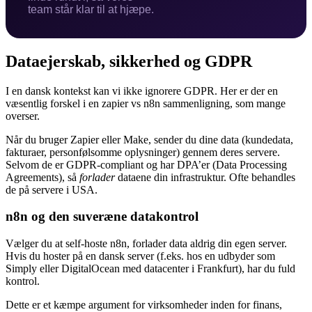
team står klar til at hjæpe.
Dataejerskab, sikkerhed og GDPR
I en dansk kontekst kan vi ikke ignorere GDPR. Her er der en
væsentlig forskel i en zapier vs n8n sammenligning, som mange
overser.
Når du bruger Zapier eller Make, sender du dine data (kundedata,
fakturaer, personfølsomme oplysninger) gennem deres servere.
Selvom de er GDPR-compliant og har DPA’er (Data Processing
Agreements), så
forlader
dataene din infrastruktur. Ofte behandles
de på servere i USA.
n8n og den suveræne datakontrol
Vælger du at self-hoste n8n, forlader data aldrig din egen server.
Hvis du hoster på en dansk server (f.eks. hos en udbyder som
Simply eller DigitalOcean med datacenter i Frankfurt), har du fuld
kontrol.
Dette er et kæmpe argument for virksomheder inden for finans,