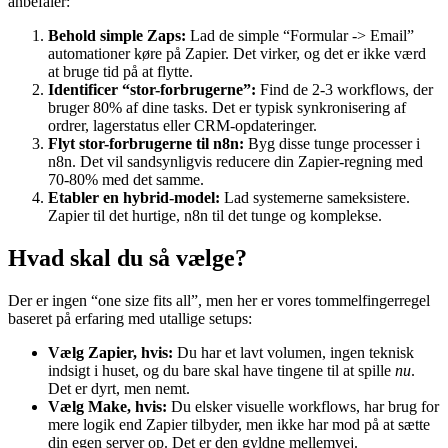
anbefaler:
Behold simple Zaps:
Lad de simple “Formular -> Email”
automationer køre på Zapier. Det virker, og det er ikke værd
at bruge tid på at flytte.
Identificer “stor-forbrugerne”:
Find de 2-3 workflows, der
bruger 80% af dine tasks. Det er typisk synkronisering af
ordrer, lagerstatus eller CRM-opdateringer.
Flyt stor-forbrugerne til n8n:
Byg disse tunge processer i
n8n. Det vil sandsynligvis reducere din Zapier-regning med
70-80% med det samme.
Etabler en hybrid-model:
Lad systemerne sameksistere.
Zapier til det hurtige, n8n til det tunge og komplekse.
Hvad skal du så vælge?
Der er ingen “one size fits all”, men her er vores tommelfingerregel
baseret på erfaring med utallige setups:
Vælg Zapier, hvis:
Du har et lavt volumen, ingen teknisk
indsigt i huset, og du bare skal have tingene til at spille
nu
.
Det er dyrt, men nemt.
Vælg Make, hvis:
Du elsker visuelle workflows, har brug for
mere logik end Zapier tilbyder, men ikke har mod på at sætte
din egen server op. Det er den gyldne mellemvej.