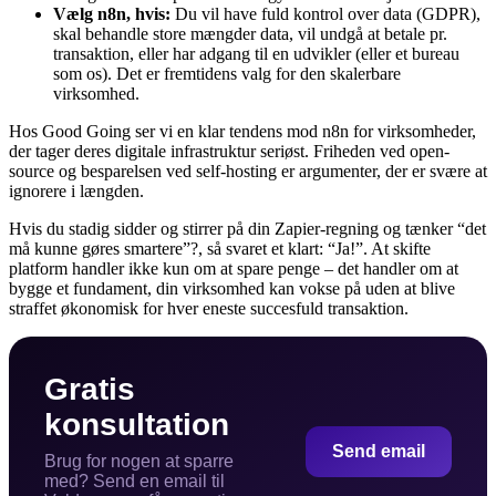
Vælg n8n, hvis:
Du vil have fuld kontrol over data (GDPR),
skal behandle store mængder data, vil undgå at betale pr.
transaktion, eller har adgang til en udvikler (eller et bureau
som os). Det er fremtidens valg for den skalerbare
virksomhed.
Hos Good Going ser vi en klar tendens mod n8n for virksomheder,
der tager deres digitale infrastruktur seriøst. Friheden ved open-
source og besparelsen ved self-hosting er argumenter, der er svære at
ignorere i længden.
Hvis du stadig sidder og stirrer på din Zapier-regning og tænker “det
må kunne gøres smartere”?, så svaret et klart: “Ja!”. At skifte
platform handler ikke kun om at spare penge – det handler om at
bygge et fundament, din virksomhed kan vokse på uden at blive
straffet økonomisk for hver eneste succesfuld transaktion.
Gratis
konsultation
Send email
Brug for nogen at sparre
med? Send en email til